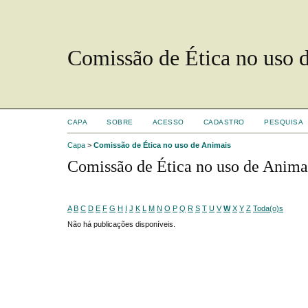
Comissão de Ética no uso 
CAPA
SOBRE
ACESSO
CADASTRO
PESQUISA
Capa
>
Comissão de Ética no uso de Animais
Comissão de Ética no uso de Anima
A
B
C
D
E
F
G
H
I
J
K
L
M
N
O
P
Q
R
S
T
U
V
W
X
Y
Z
Toda(o)s
Não há publicações disponíveis.