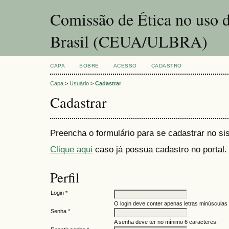
Comissão de Ética no uso 
Brasil (CEUA/ULBRA)
CAPA
SOBRE
ACESSO
CADASTRO
Capa
>
Usuário
>
Cadastrar
Cadastrar
Preencha o formulário para se cadastrar no si
Clique aqui
caso já possua cadastro no portal.
Perfil
Login *
O login deve conter apenas letras minúsculas 
Senha *
A senha deve ter no mínimo 6 caracteres.