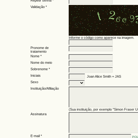
Repetir senha *
Validação *
Informe o código como aparece na imagem.
Pronome de
tratamento
Nome *
Nome do meio
Sobrenome *
Iniciais
Joan Alice Smith = JAS
Sexo
Instituição/Afiliação
(Sua instituição, por exemplo "Simon Fraser Un
Assinatura
E-mail *
POL