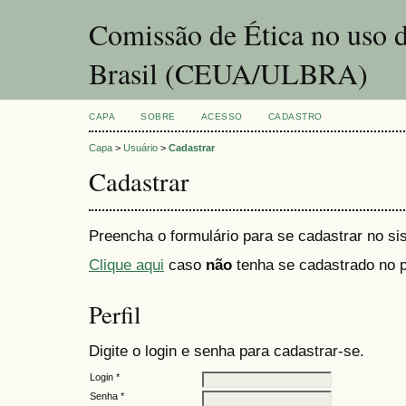
Comissão de Ética no uso 
Brasil (CEUA/ULBRA)
CAPA
SOBRE
ACESSO
CADASTRO
Capa
>
Usuário
>
Cadastrar
Cadastrar
Preencha o formulário para se cadastrar no si
Clique aqui
caso
não
tenha se cadastrado no p
Perfil
Digite o login e senha para cadastrar-se.
Login *
Senha *